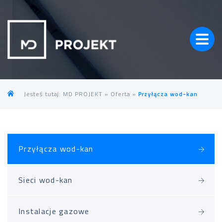
Jesteś tutaj:
MD PROJEKT
»
Oferta
»
Przyłącza wod-kan
Przyłącza wod-kan
Sieci wod-kan
Instalacje gazowe