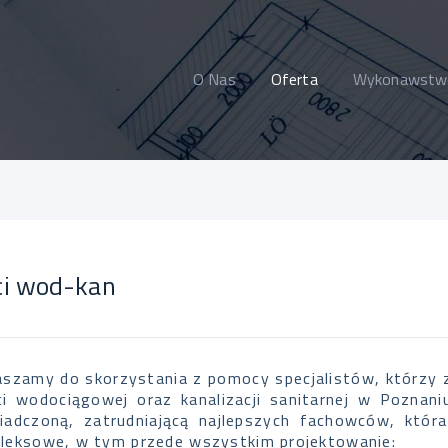
O Nas
Oferta
Wykonawstw
ci wod-kan
aszamy do skorzystania z pomocy specjalistów, którzy 
eci wodociągowej oraz kanalizacji sanitarnej w Pozna
iadczoną, zatrudniającą najlepszych fachowców, któr
leksowe, w tym przede wszystkim projektowanie: