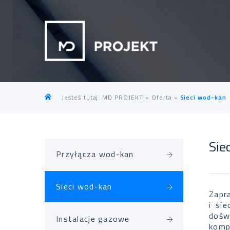
Jesteś tutaj:
MD PROJEKT
»
Oferta
»
Sieci wod-kan
Sie
Przyłącza wod-kan
Sieci wod-kan
Zapr
i si
dośw
Instalacje gazowe
komp