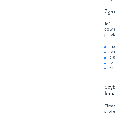
Zgło
Jeśl
dowi
prze
ma
wa
pl
rz
nr
Szy
kana
Firm
prof