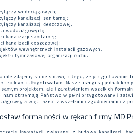
zyłączy wodociągowych;
zyłączy kanalizacji sanitarnej;
zyłączy kanalizacji deszczowej;
eci wodociągowych;
eci kanalizacji sanitarnej;
eci kanalizacji deszczowej;
ojektów wewnętrznych instalacji gazowych;
ojektu tymczasowej organizacji ruchu.
onale zdajemy sobie sprawę z tego, że przygotowanie 
zo trudnym i długotrwałym. Nasze usługi są jednak komp
o samym projektem, ale i załatwieniem wszelkich formaln
ki nam otrzymają Państwo w pełni przygotowany i zatwie
ciągowej, a więc razem z wszelkimi uzgodnieniami i z 
ostaw formalności w rękach firmy MD Pr
oczęcie inwestycji związanej z budową kanalizacji b