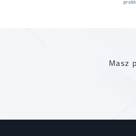
prob
Masz p