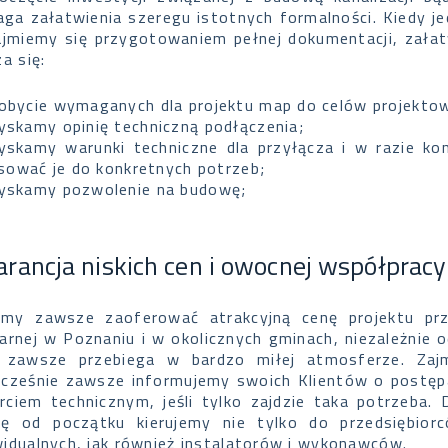
ga załatwienia szeregu istotnych formalności. Kiedy j
ajmiemy się przygotowaniem pełnej dokumentacji, załatw
za się:
obycie wymaganych dla projektu map do celów projekto
yskamy opinię techniczną podłączenia;
yskamy warunki techniczne dla przyłącza i w razie kon
sować je do konkretnych potrzeb;
yskamy pozwolenie na budowę;
rancja niskich cen i owocnej współpracy
my zawsze zaoferować atrakcyjną cenę projektu przył
arnej w Poznaniu i w okolicznych gminach, niezależnie 
 zawsze przebiega w bardzo miłej atmosferze. Zajm
ocześnie zawsze informujemy swoich Klientów o postę
rciem technicznym, jeśli tylko zajdzie taka potrzeba.
tę od początku kierujemy nie tylko do przedsiębiorc
widualnych, jak również instalatorów i wykonawców.