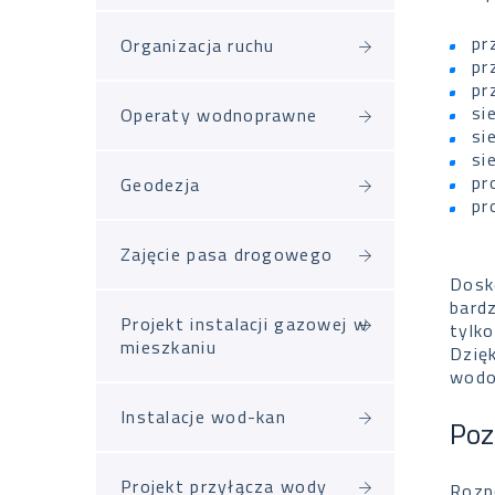
pr
Organizacja ruchu
pr
pr
si
Operaty wodnoprawne
si
si
pr
Geodezja
pr
Zajęcie pasa drogowego
Dosk
bard
Projekt instalacji gazowej w
tylk
mieszkaniu
Dzię
wodo
Instalacje wod-kan
Poz
Projekt przyłącza wody
Rozp