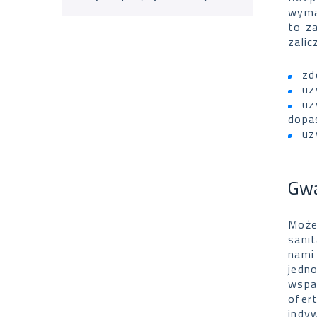
wyma
to z
zalic
zd
uz
uz
dopa
uz
Gwa
Może
sanit
nami
jedn
wspa
ofer
indy